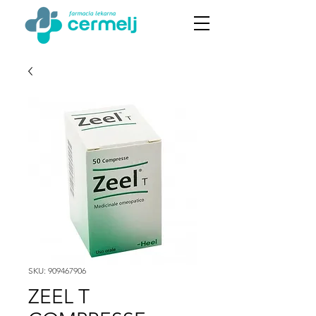
SKU: 909467906
ZEEL T