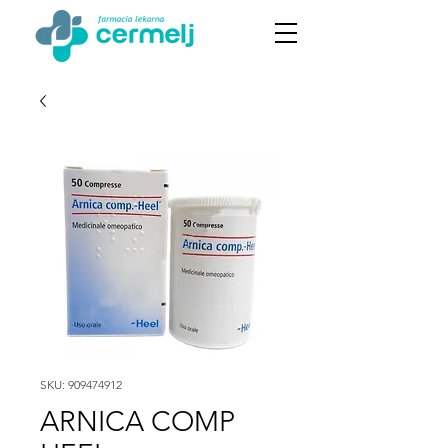
SKU: 909474912
ARNICA COMP