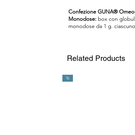
Confezione GUNA® Omeogr
Monodose:
box con globuli
monodose da 1 g. ciascuno
Related Products
%