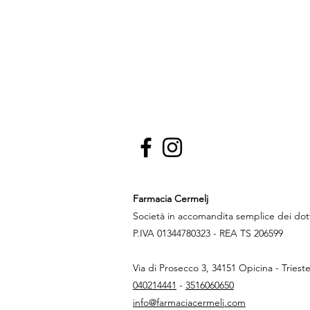
Farmacia Cermelj
Società in accomandita semplice dei do
P.IVA 01344780323 - REA TS 206599
Via di Prosecco 3, 34151 Opicina - Triest
040214441
-
3516060650
info@farmaciacermelj.com