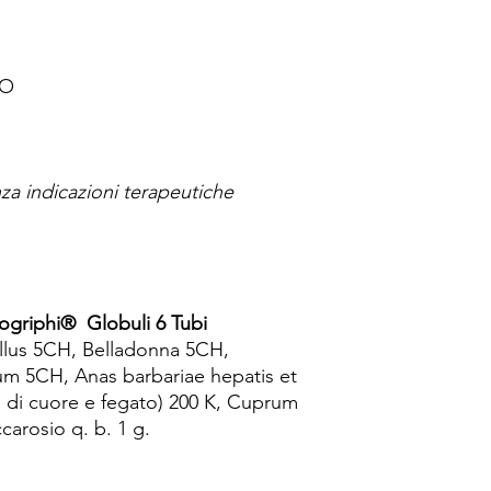
CO
a indicazioni terapeutiche
riphi® Globuli 6 Tubi
lus 5CH, Belladonna 5CH,
m 5CH, Anas barbariae hepatis et
o di cuore e fegato) 200 K, Cuprum
arosio q. b. 1 g.