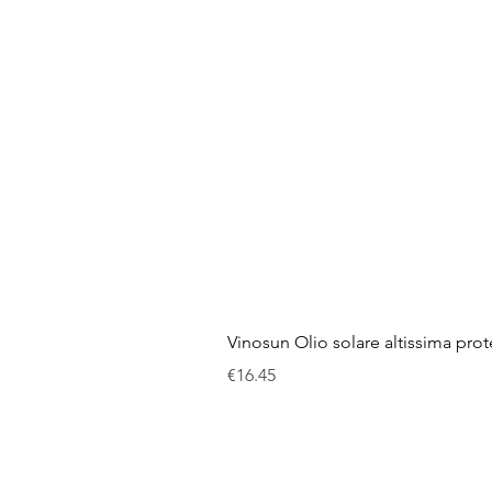
Vinosun Olio solare altissima pro
Price
€16.45