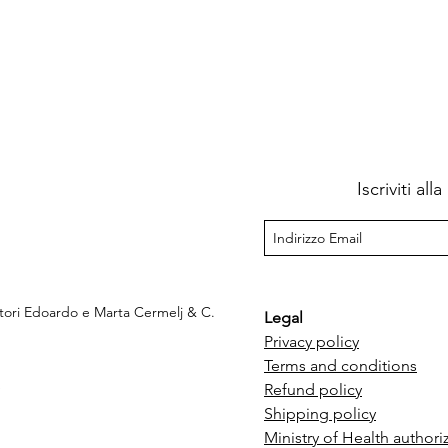
Iscriviti al
ttori Edoardo e Marta Cermelj & C.
Legal
Privacy policy
Terms and conditions
e
Refund policy
Shipping policy
Ministry of Health authori