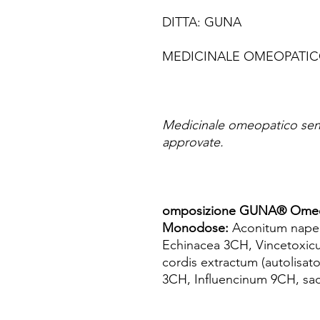
DITTA: GUNA
MEDICINALE OMEOPATI
Medicinale omeopatico senz
approvate.
omposizione GUNA® Omeog
Monodose:
Aconitum napel
Echinacea 3CH, Vincetoxicu
cordis extractum (autolisat
3CH, Influencinum 9CH, sacc