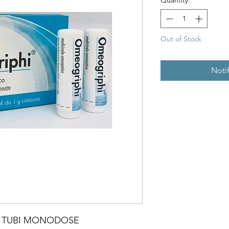
Quantity
*
Out of Stock
Noti
6 TUBI MONODOSE