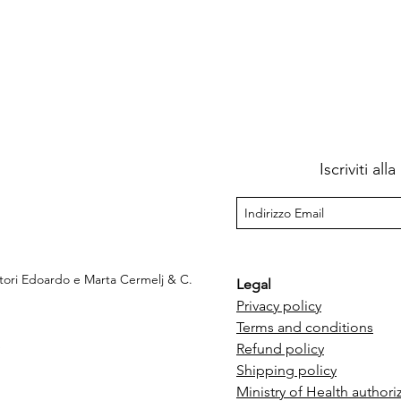
Iscriviti al
ttori Edoardo e Marta Cermelj & C.
Legal
Privacy policy
Terms and conditions
e
Refund policy
Shipping policy
Ministry of Health authori