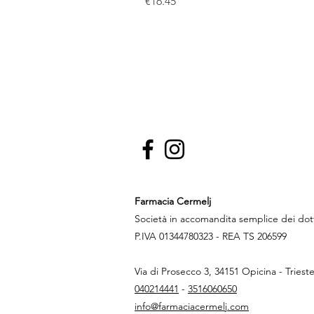
Price
€16.45
Farmacia Cermelj
Società in accomandita semplice dei do
P.IVA 01344780323 - REA TS 206599
Via di Prosecco 3, 34151 Opicina - Triest
040214441
-
3516060650
info@farmaciacermelj.com