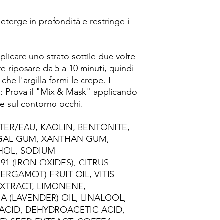
deterge in profondità e restringe i
icare uno strato sottile due volte
re riposare da 5 a 10 minuti, quindi
he l'argilla formi le crepe. I
a: Prova il "Mix & Mask" applicando
e sul contorno occhi.
TER/EAU, KAOLIN, BENTONITE,
EGAL GUM, XANTHAN GUM,
HOL, SODIUM
1 (IRON OXIDES), CITRUS
RGAMOT) FRUIT OIL, VITIS
 EXTRACT, LIMONENE,
 (LAVENDER) OIL, LINALOOL,
 ACID, DEHYDROACETIC ACID,