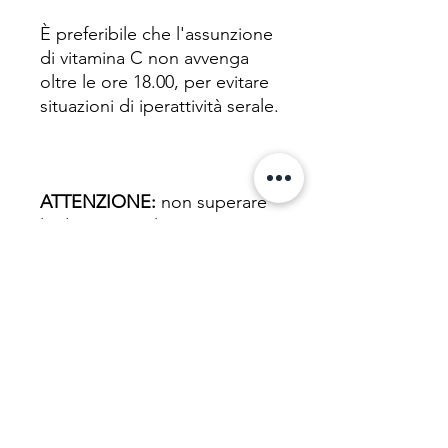
È preferibile che l'assunzione
di vitamina C non avvenga
oltre le ore 18.00, per evitare
situazioni di iperattività serale.
ATTENZIONE:
non superare
la dose giornaliera
raccomandata. Tenere fuori
dalla portata dei bambini al di
sotto dei 3 anni. Gli
integratori non vanno intesi
come sostituto di una dieta
variata, equilibrata e di un
sano stile di vita.