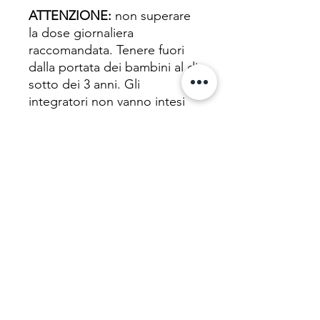
ATTENZIONE:
non superare
la dose giornaliera
raccomandata. Tenere fuori
dalla portata dei bambini al di
sotto dei 3 anni. Gli
integratori non vanno intesi
come sostituto di una dieta
variata, equilibrata e di un
sano stile di vita.
Related Products
%
NEW