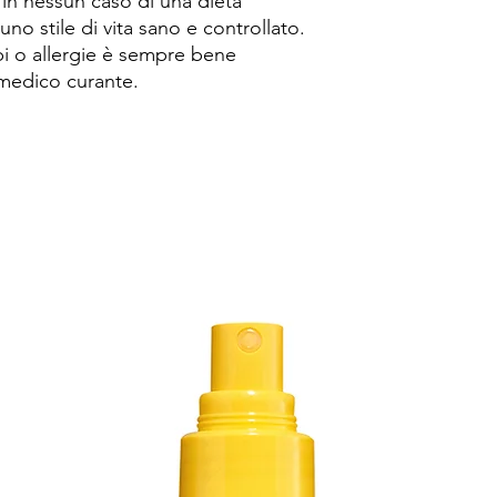
 in nessun caso di una dieta
uno stile di vita sano e controllato.
bi o allergie è sempre bene
 medico curante.