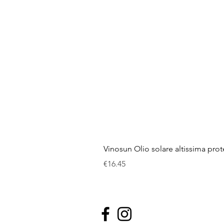
Vinosun Olio solare altissima pro
Price
€16.45