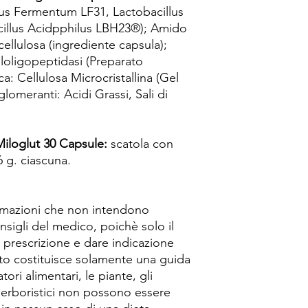
llus Fermentum LF31, Lactobacillus
cillus Acidpphilus LBH23®); Amido
cellulosa (ingrediente capsula);
iloligopeptidasi (Preparato
a: Cellulosa Microcristallina (Gel
glomeranti: Acidi Grassi, Sali di
oglut 30 Capsule:
scatola con
6 g. ciascuna.
rmazioni che non intendono
nsigli del medico, poichè solo il
i prescrizione e dare indicazione
to costituisce solamente una guida
atori alimentari, le piante, gli
ti erboristici non possono essere