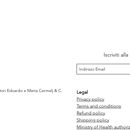
Iscriviti al
ttori Edoardo e Marta Cermelj & C.
Legal
Privacy policy
Terms and conditions
e
Refund policy
Shipping policy
Ministry of Health authori