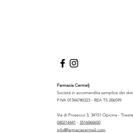
Farmacia Cermelj
Società in accomandita semplice dei do
P.IVA 01344780323 - REA TS 206599
Via di Prosecco 3, 34151 Opicina - Triest
040214441
-
3516060650
info@farmaciacermelj.com