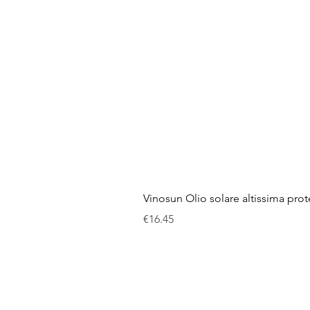
Vinosun Olio solare altissima pro
Price
€16.45