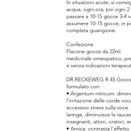
In situazioni acute, si cons
acqua, ogni ora, poi ogni 2
passare a 10-15 gocce 3-4 vol
assumere 10-15 gocce, in poc
completa guarigione.
Confezione
Flacone gocce da 22ml.
medicinale omeopatico, prep
e senza indicazioni terapeu
DR.RECKEWEG R 45 Gocce 2
formulato con:
• Argentum nitricum: diminui
l'irritazione delle corde voc
eccessivo stress sulla voce.
laringe, diminuisce la rauced
insegnanti, attori, oratori, e
• Arnica: contrasta l'effetto