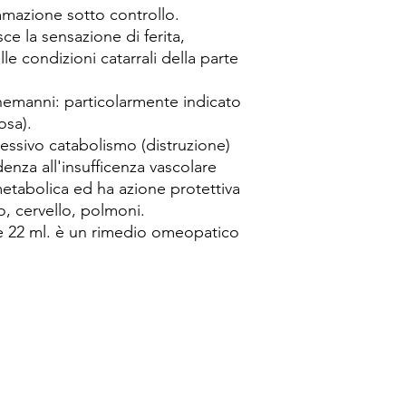
ammazione sotto controllo.
e la sensazione di ferita,
le condizioni catarrali della parte
emanni: particolarmente indicato
osa).
essivo catabolismo (distruzione)
denza all'insufficenza vascolare
 metabolica ed ha azione protettiva
o, cervello, polmoni.
2 ml. è un rimedio omeopatico