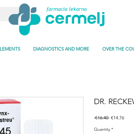
PLEMENTS
DIAGNOSTICS AND MORE
OVER THE CO
DR. RECK
Regular
Sale
 €16.40 
€14.76
Price
Pric
Quantity
*