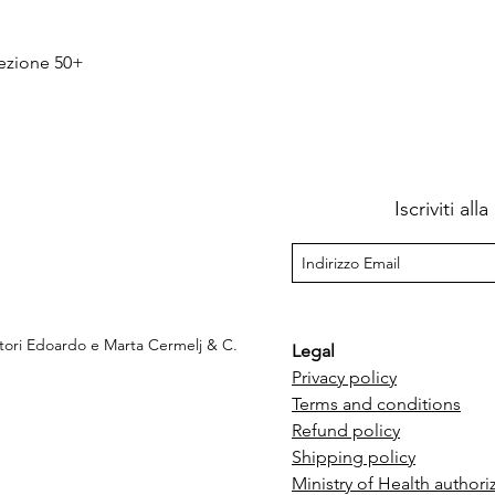
Quick View
tezione 50+
Iscriviti al
ttori Edoardo e Marta Cermelj & C.
Legal
Privacy policy
Terms and conditions
e
Refund policy
Shipping policy
Ministry of Health authori