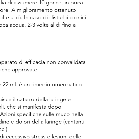
iglia di assumere 10 gocce, in poca
 ore. A miglioramento ottenuto
te al dì. In caso di disturbi cronici
a acqua, 2-3 volte al dì fino a
arato di efficacia non convalidata
tiche approvate
2 ml. è un rimedio omeopatico
sce il catarro della laringe e
ali, che si manifesta dopo
 Azioni specifiche sulle muco nella
ine e dolori della laringe (cantanti,
cc.)
 di eccessivo stress e lesioni delle