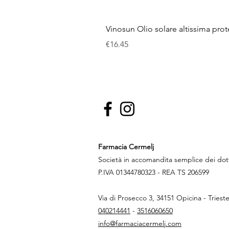
Vinosun Olio solare altissima pro
Price
€16.45
Farmacia Cermelj
Società in accomandita semplice dei do
P.IVA 01344780323 - REA TS 206599
Via di Prosecco 3, 34151 Opicina - Triest
040214441
-
3516060650
info@farmaciacermelj.com