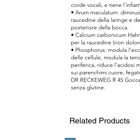
corde vocali, e tiene l'infi
• Arum maculatum: diminuisc
raucedine della laringe e del
posteriore della bocca.
• Calcium carbonicum Hahn
per la raucedine (non dolor
• Phosphorus: modula l'ecc
delle cellule, modula la ten
periferica, riduce l'acidosi
sui parenchimi cuore, fegat
DR.RECKEWEG R 45 Gocce 2
senza glutine.
Related Products