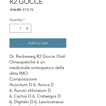
R2 GOCCE
Regular
Sale
 €16.40 
€14.76
Price
Price
Quantity
*
Add to Cart
Dr. Reckeweg R2 Gocce Orali
Omeopatiche è un
medicinale omeopatico della
ditta IMO.
Composizione
Aconitum D 6, Arnica D
6, Aurum chloratum D
6, Cactus D 6, Crataegus D
6, Digitalis D 6, Laurocerasus