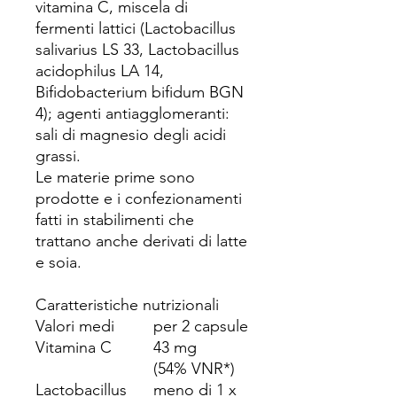
vitamina C, miscela di
fermenti lattici (Lactobacillus
salivarius LS 33, Lactobacillus
acidophilus LA 14,
Bifidobacterium bifidum BGN
4); agenti antiagglomeranti:
sali di magnesio degli acidi
grassi.
Le materie prime sono
prodotte e i confezionamenti
fatti in stabilimenti che
trattano anche derivati di latte
e soia.
Caratteristiche nutrizionali
Valori medi
per 2 capsule
Vitamina C
43 mg
(54% VNR*)
Lactobacillus
meno di 1 x