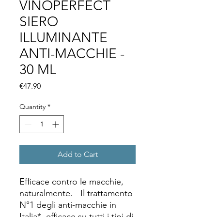
VINOPERFECT
SIERO
ILLUMINANTE
ANTI-MACCHIE -
30 ML
Price
€47.90
Quantity
*
Add to Cart
Efficace contro le macchie,
naturalmente. - Il trattamento
N°1 degli anti-macchie in
Italia*, efficace su tutti i tipi di