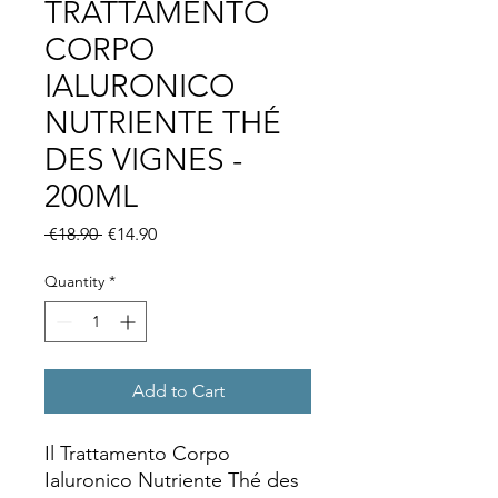
TRATTAMENTO
CORPO
IALURONICO
NUTRIENTE THÉ
DES VIGNES -
200ML
Regular
Sale
 €18.90 
€14.90
Price
Price
Quantity
*
Add to Cart
Il Trattamento Corpo
Ialuronico Nutriente Thé des