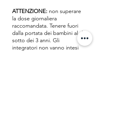
ATTENZIONE:
non superare
la dose giornaliera
raccomandata. Tenere fuori
dalla portata dei bambini al di
sotto dei 3 anni. Gli
integratori non vanno intesi
come sostituto di una dieta
variata, equilibrata e di un
sano stile di vita.
Related Products
%
NEW