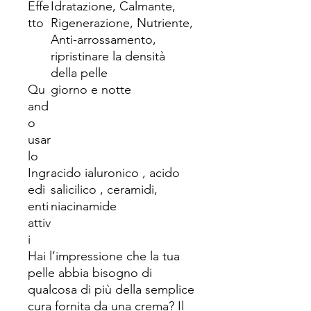
Effe
Idratazione, Calmante,
tto
Rigenerazione, Nutriente,
Anti-arrossamento,
ripristinare la densità
della pelle
Qu
giorno e notte
and
o
usar
lo
Ingr
acido ialuronico , acido
edi
salicilico , ceramidi,
enti
niacinamide
attiv
i
Hai l’impressione che la tua
pelle abbia bisogno di
qualcosa di più della semplice
cura fornita da una crema? Il