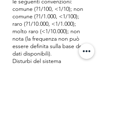
le seguenti convenzioni:
comune (?1/100, <1/10); non
comune (?1/1.000, <1/100);
raro (?1/10.000, <1/1.000);
molto raro (<1/10.000); non
nota (la frequenza non può
essere definita sulla base dei
dati disponibili).
Disturbi del sistema
immunitario: frequenza non
nota (la frequenza non può
essere definita sulla base dei
dati disponibili): angioedema,
reazioni anafilattiche,reazioni
di ipersensibilità, orticaria,
prurito.
Disturbi gastrointestinali: Non
comuni (?1/1000, <1/100).