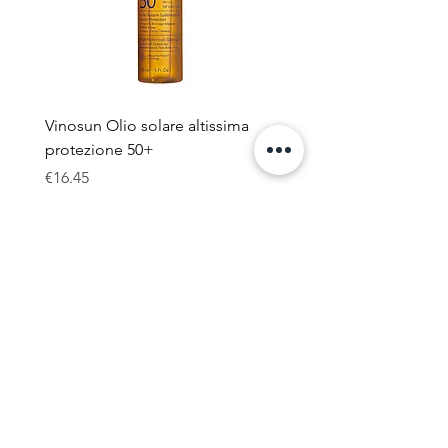
Vinosun Olio solare altissima
MIXSOON Bean Essenc
protezione 50+
Price
€22.90
Price
€16.45
Iscriviti alla nostra newsletter
Invia