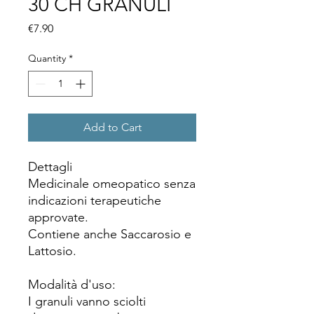
30 CH GRANULI
Price
€7.90
Quantity
*
Add to Cart
Dettagli
Medicinale omeopatico senza
indicazioni terapeutiche
approvate.
Contiene anche Saccarosio e
Lattosio.
Modalità d'uso:
I granuli vanno sciolti