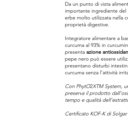
Da un punto di vista aliment
importante ingrediente del 
erbe molto utilizzata nella 
proprietà digestive.
Integratore alimentare a bas
curcuma al 93% in curcumino
presenta
azione antiossida
pepe nero può essere utili
presentano disturbi intestin
curcuma senza l’attività irr
Con PhytO
2
XTM System, una
preserva il prodotto dall’os
tempo e qualità dell’estratt
Certificato KOF-K di Solgar