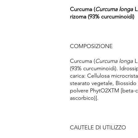
Curcuma (
Curcuma longa
L.
rizoma (93% curcuminoidi)
COMPOSIZIONE
Curcuma (
Curcuma longa
L.
(93% curcuminoidi). Idrossi
carica: Cellulosa microcrist
stearato vegetale, Biossido d
polvere PhytO2XTM [beta-ca
ascorbico)].
CAUTELE DI UTILIZZO