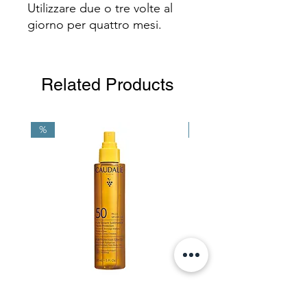
Utilizzare due o tre volte al
giorno per quattro mesi.
Related Products
%
NEW
Vinosun Olio solare altissima
MIXSOON Bean Essenc