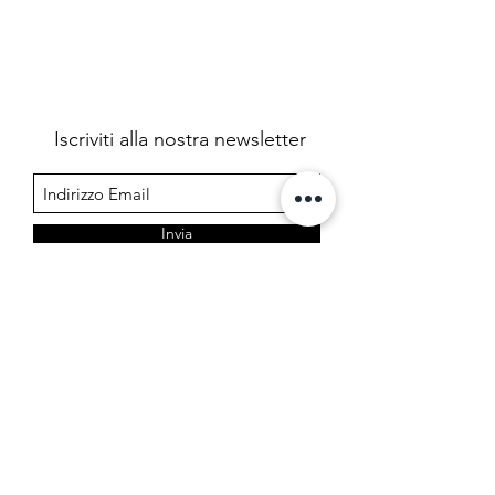
Iscriviti alla nostra newsletter
Invia
Farmacia Cermelj
Società in accomandita semplice dei dottori Edoardo e
Marta Cermelj & C.
P.IVA 01344780323 - REA TS 206599
Via di Prosecco 3, 34151 Opicina - Trieste