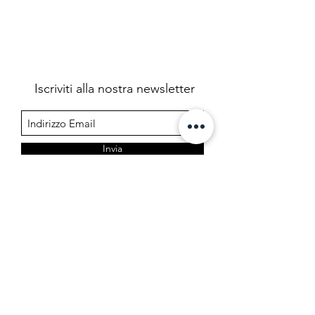
Iscriviti alla nostra newsletter
Invia
Farmacia Cermelj
Società in accomandita semplice dei dottori Edoardo e
Marta Cermelj & C.
P.IVA 01344780323 - REA TS 206599
Via di Prosecco 3, 34151 Opicina - Trieste