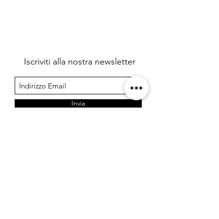
Iscriviti alla nostra newsletter
Invia
Farmacia Cermelj
Società in accomandita semplice dei dottori Edoardo e
Marta Cermelj & C.
P.IVA 01344780323 - REA TS 206599
Via di Prosecco 3, 34151 Opicina - Trieste