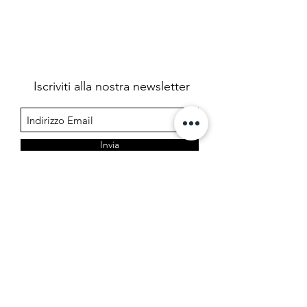
Iscriviti alla nostra newsletter
Invia
Farmacia Cermelj
Società in accomandita semplice dei dottori Edoardo e
Marta Cermelj & C.
P.IVA 01344780323 - REA TS 206599
Via di Prosecco 3, 34151 Opicina - Trieste