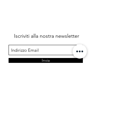
Iscriviti alla nostra newsletter
Invia
Farmacia Cermelj
Società in accomandita semplice dei dottori Edoardo e
Marta Cermelj & C.
P.IVA 01344780323 - REA TS 206599
Via di Prosecco 3, 34151 Opicina - Trieste